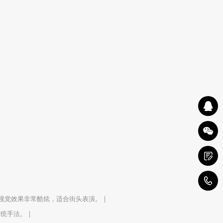
1
视觉效果非常酷炫，适合街头表演。 |
统手法。 |