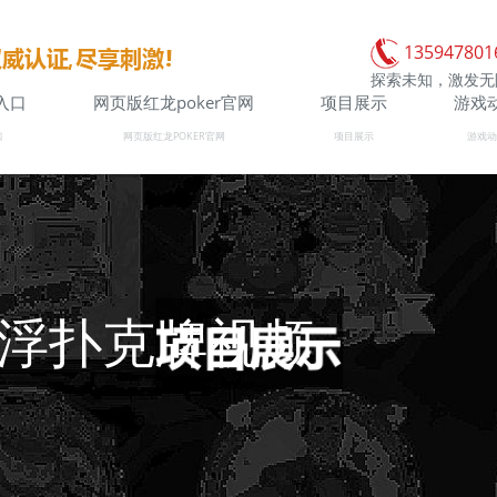
135947801
探索未知，激发无
入口
网页版红龙poker官网
项目展示
游戏
口
网页版红龙POKER官网
项目展示
游戏动
悬浮扑克牌视频