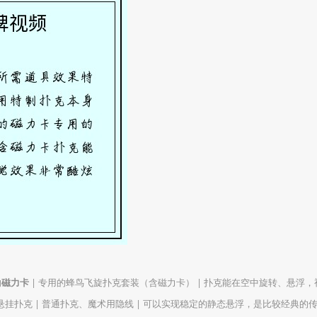
的
磁力卡
| 专用的蜂鸟飞旋扑克套装（含磁力卡） | 扑克能在空中旋转、悬浮，
悬挂扑克 | 普通扑克、魔术用隐线 | 可以实现稳定的静态悬浮，是比较经典的传