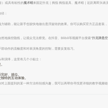
套）或具有粘性的
魔术蜡
来固定扑克 | 拇指 拇指道具、魔术蜡 | 近距离即兴
路径：
磁力辅助，能让新手也较快地做出悬浮旋转的效果。你可以购买官方正品套装，
地操控隐线，让观众无法察觉。在抖音、Bilibili等视频平台搜索“
扑克牌悬空
手部动作的流畅度和对表演角度的控制，需要反复练习。
备和演绎，这里有几个小贴士：
提。
。
否完好、就位。
次独特的互动体验。
你对上面提到的某一种方法特别感兴趣，我可以再帮你寻找更详细的教学视频链