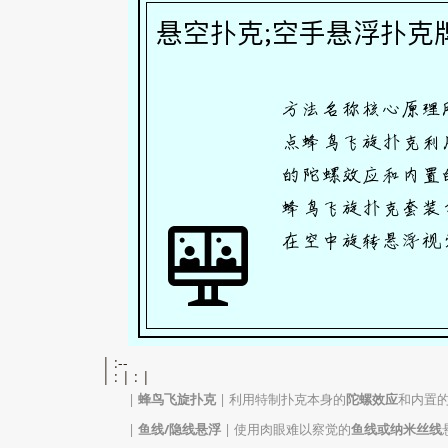
| :--
| : | : |
|
蜂鸟飞旋扑克
| 利用特制扑克本身的
陀螺效应
和内置
|
鱼线/隐线悬浮
| 使用肉眼难以察觉的
鱼线或纳米丝线